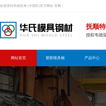
欢迎来到韦德亚洲·(中国区)官方网站 官网！
抚顺特
授权韦德
网站首页
塑胶模具钢
产品中心