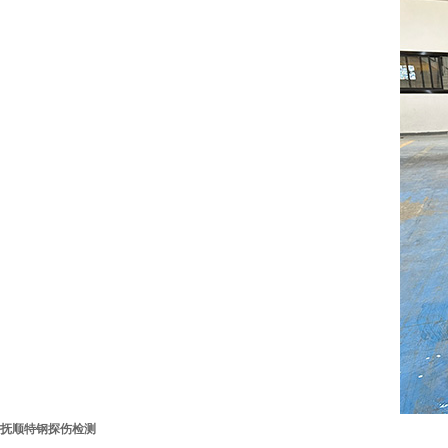
抚顺特钢探伤检测