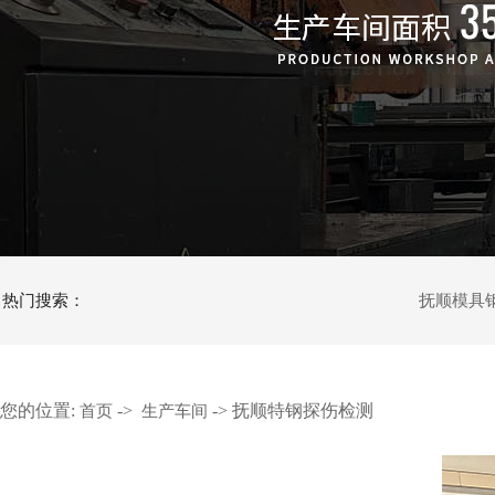
热门搜索：
抚顺模具钢
抚
您的位置:
->
-> 抚顺特钢探伤检测
首页
生产车间