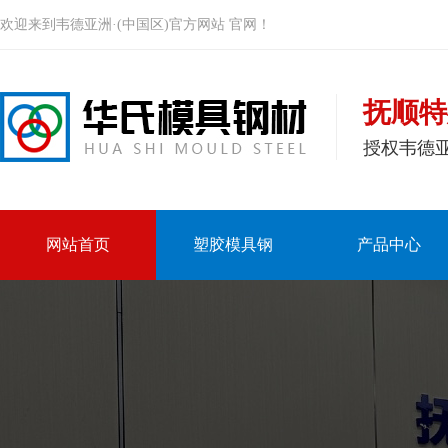
欢迎来到韦德亚洲·(中国区)官方网站 官网！
抚顺特
授权韦德
网站首页
塑胶模具钢
产品中心