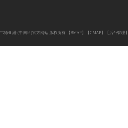
韦德亚洲·(中国区)官方网站 版权所有 【
BMAP
】【
GMAP
】【
后台管理